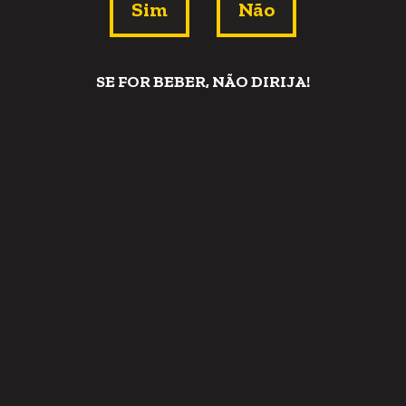
Sim
Não
O amargor característico da cerveja IPA, ou India Pale
Ale, é de dar água na boca. Feita com lúpulos ingleses,
SE FOR BEBER, NÃO DIRIJA!
esse estilo de cerveja é muito aromático e amado por
várias pessoas. Venha conhecer por que esse estilo
pode combinar muito com você.
Diferença entre Session IPA
e Sucuripa 2.0